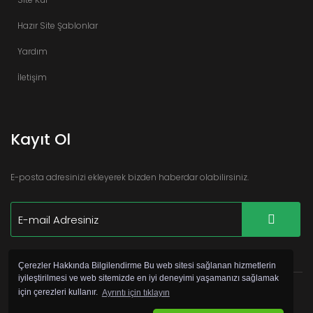
Hazır Site Şablonlar
Yardım
İletişim
Kayıt Ol
E-posta adresinizi ekleyerek bizden haberdar olabilirsiniz.
Çerezler Hakkında Bilgilendirme Bu web sitesi sağlanan hizmetlerin
iyileştirilmesi ve web sitemizde en iyi deneyimi yaşamanızı sağlamak
için çerezleri kullanır.
Ayrıntı için tıklayın
©
Copyright 2017 Hazır Site Pro by
Webservis