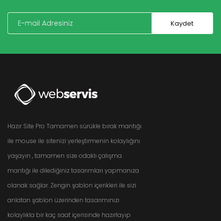
Hazır Site Pro Tamamen sürükle bırak mantığı
ile mouse ile sitenizi yerleştirmenin kolaylığını
yaşayın , tamamen size odaklı çalışma
mantığı ile dilediğiniz tasarımları yapmanıza
olanak sağlar. Zengin şablon içerikleri ile sizi
anlatan şablon üzerinden tasarımınızı
kolaylıkla bir kaç saat içerisinde hazırlayıp