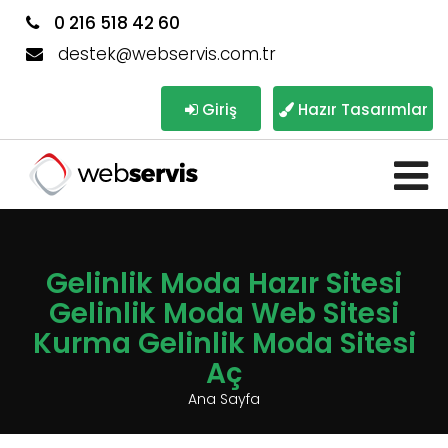
0 216 518 42 60
destek@webservis.com.tr
Giriş
Hazır Tasarımlar
Gelinlik Moda Hazır Sitesi
Gelinlik Moda Web Sitesi
Kurma Gelinlik Moda Sitesi
Aç
Ana Sayfa