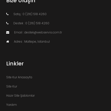
Bize Ulaşın
Satış : 0 (216) 518 4260
Destek : 0 (216) 518 4260
Email : destek@webservis.com.tr
Adres : Maltepe, İstanbul
Linkler
Site Kur Anasayfa
Site Kur
Hazır Site Şablonlar
Yardım