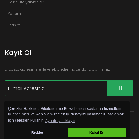
Hazır Site Şablonlar
Yardım
İletişim
Kayıt Ol
E-posta adresinizi ekleyerek bizden haberdar olabilirsiniz.
Çerezler Hakkında Bilgilendirme Bu web sitesi sağlanan hizmetlerin
iyileştirilmesi ve web sitemizde en iyi deneyimi yaşamanızı sağlamak
için çerezleri kullanır.
Ayrıntı için tıklayın
©
Copyright 2017 Hazır Site Pro by
Webservis
Reddet
Kabul Et!