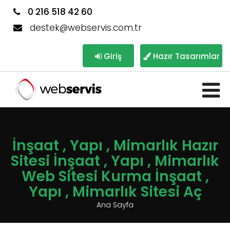
0 216 518 42 60
destek@webservis.com.tr
Giriş
Hazır Tasarımlar
İnşaat , Yapı , Mimarlık Hazır
Sitesi İnşaat , Yapı , Mimarlık
Web Sitesi Kurma İnşaat ,
Yapı , Mimarlık Sitesi Aç
Ana Sayfa