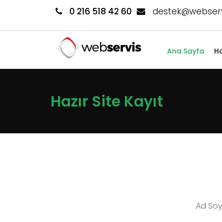
0 216 518 42 60
destek@webserv
Ana Sayfa
Ha
Hazır Site Kayıt
Ad Soy