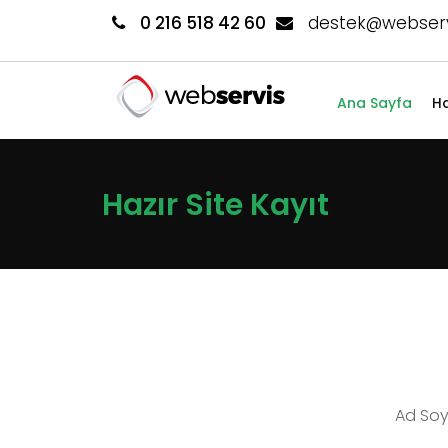
0 216 518 42 60
destek@webserv
Ana Sayfa
Ha
Hazır Site Kayıt
Ad Soy