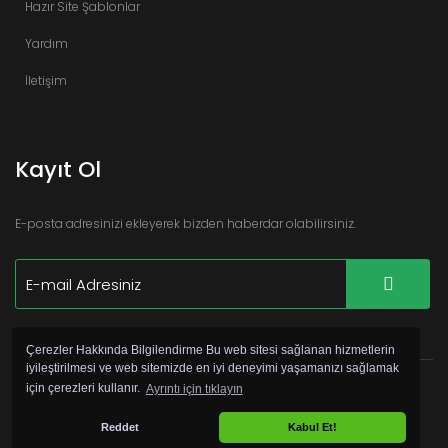
Hazır Site Şablonlar
Yardım
İletişim
Kayıt Ol
E-posta adresinizi ekleyerek bizden haberdar olabilirsiniz.
Çerezler Hakkında Bilgilendirme Bu web sitesi sağlanan hizmetlerin
iyileştirilmesi ve web sitemizde en iyi deneyimi yaşamanızı sağlamak
için çerezleri kullanır.
Ayrıntı için tıklayın
©
Copyright 2017 Hazır Site Pro by
Webservis
Reddet
Kabul Et!