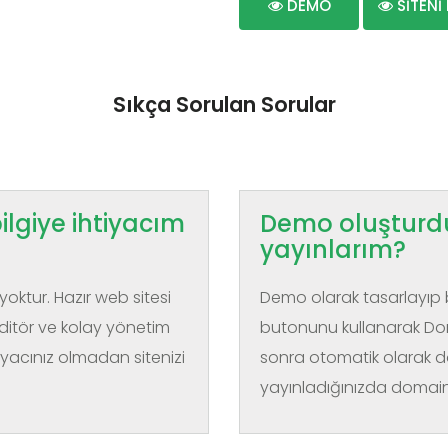
DEMO
SİTENİ
Sıkça Sorulan Sorular
ilgiye ihtiyacım
Demo oluşturd
yayınlarım?
 yoktur. Hazır web sitesi
Demo olarak tasarlayıp b
ditör ve kolay yönetim
butonunu kullanarak Dom
tiyacınız olmadan sitenizi
sonra otomatik olarak do
yayınladığınızda domaini