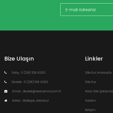
Bize Ulaşın
Linkler
Satış : 0 (216) 518 4260
Site Kur Anasayfa
Destek : 0 (216) 518 4260
Site Kur
Email : destek@webservis.com.tr
Hazır Site Şablonla
Adres : Maltepe, İstanbul
Yardım
İletişim