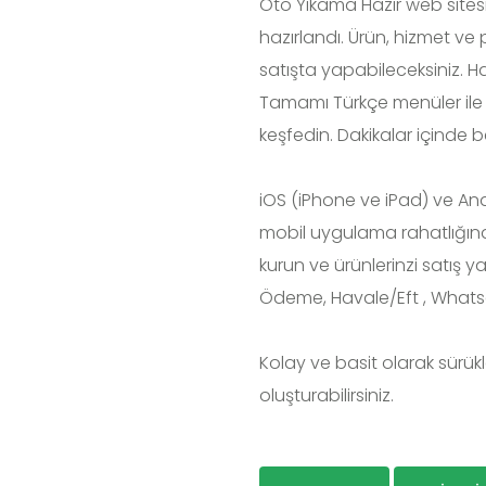
Oto Yıkama Hazır web sitesi
hazırlandı. Ürün, hizmet ve pr
satışta yapabileceksiniz. 
Tamamı Türkçe menüler ile 
keşfedin. Dakikalar içinde b
iOS (iPhone ve iPad) ve An
mobil uygulama rahatlığında
kurun ve ürünlerinzi satış 
Ödeme, Havale/Eft , What
Kolay ve basit olarak sürükl
oluşturabilirsiniz.