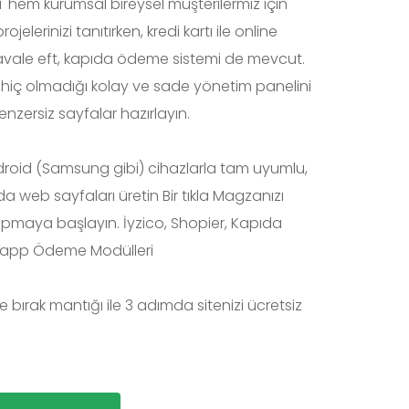
 'hem kurumsal bireysel müşterilermiz için'
ojelerinizi tanıtırken, kredi kartı ile online
Havale eft, kapıda ödeme sistemi de mevcut.
hiç olmadığı kolay ve sade yönetim panelini
enzersiz sayfalar hazırlayın.
droid (Samsung gibi) cihazlarla tam uyumlu,
 web sayfaları üretin Bir tıkla Magzanızı
yapmaya başlayın. İyzico, Shopier, Kapıda
sapp Ödeme Modülleri
e bırak mantığı ile 3 adımda sitenizi ücretsiz