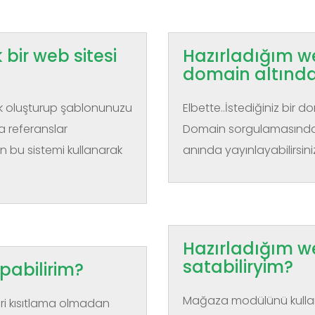
bir web sitesi
Hazırladığım web
domain altında
lik oluşturup şablonunuzu
Elbette..İstediğiniz bir do
ca referanslar
Domain sorgulamasında 
 bu sistemi kullanarak
anında yayınlayabilirsini
Hazırladığım we
satabiliryim?
apabilirim?
Mağaza modülünü kullana
eri kısıtlama olmadan