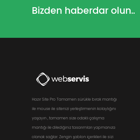
Bizden haberdar olun..
Hazır Site Pro Tamamen sürükle bırak mantığı
ile mouse ile sitenizi yerleştirmenin kolaylığını
yaşayın , tamamen size odaklı çalışma
mantığı ile dilediğiniz tasarımları yapmanıza
olanak sağlar. Zengin şablon içerikleri ile sizi