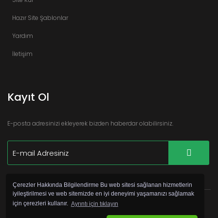
Hazır Site Şablonlar
Yardım
İletişim
Kayıt Ol
E-posta adresinizi ekleyerek bizden haberdar olabilirsiniz.
Çerezler Hakkında Bilgilendirme Bu web sitesi sağlanan hizmetlerin
iyileştirilmesi ve web sitemizde en iyi deneyimi yaşamanızı sağlamak
için çerezleri kullanır.
Ayrıntı için tıklayın
©
Copyright 2017 Hazır Site Pro by
Webservis