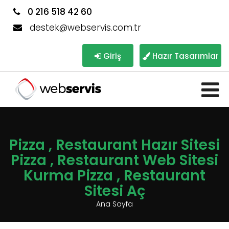
0 216 518 42 60
destek@webservis.com.tr
Giriş
Hazır Tasarımlar
Pizza , Restaurant Hazır Sitesi
Pizza , Restaurant Web Sitesi
Kurma Pizza , Restaurant
Sitesi Aç
Ana Sayfa