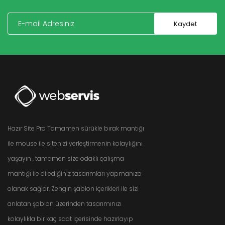
Hazır Site Pro Tamamen sürükle bırak mantığı
ile mouse ile sitenizi yerleştirmenin kolaylığını
yaşayın , tamamen size odaklı çalışma
mantığı ile dilediğiniz tasarımları yapmanıza
olanak sağlar. Zengin şablon içerikleri ile sizi
anlatan şablon üzerinden tasarımınızı
kolaylıkla bir kaç saat içerisinde hazırlayıp