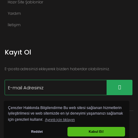
Hazır Site Şablonlar
Yardım
İletişim
Kayıt Ol
E-posta adresinizi ekleyerek bizden haberdar olabilirsiniz.
Çerezler Hakkında Bilgilendirme Bu web sitesi sağlanan hizmetlerin
iyileştirilmesi ve web sitemizde en iyi deneyimi yaşamanızı sağlamak
için çerezleri kullanır.
Ayrıntı için tıklayın
©
Copyright 2017 Hazır Site Pro by
Webservis
Reddet
Kabul Et!