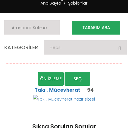
Ana Sayfa
Şablonlar
KATEGORİLER
ÖN İZLEME
SEÇ
Takı , Mücevherat
94
Sıkça Sorulan Sorular