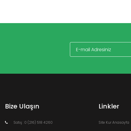
Bize Ulaşın
Linkler
Satış : 0 (216) 518 4260
Site Kur Anasayfa