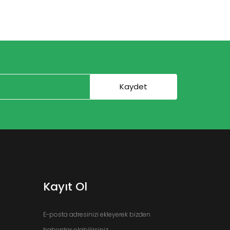
Kayıt Ol
E-posta adresinizi ekleyerek bizden
haberdar olabilirsiniz.