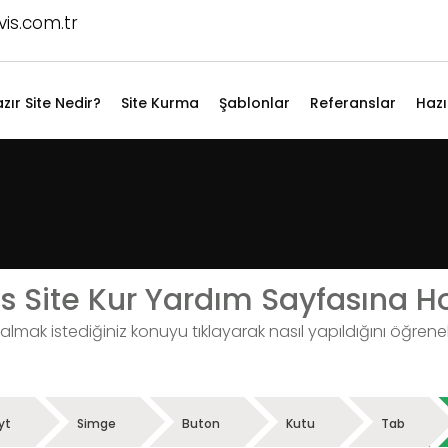
is.com.tr
zır Site Nedir?
Site Kurma
Şablonlar
Referanslar
Hazı
s Site Kur Yardım Sayfasına Ho
lmak istediğiniz konuyu tıklayarak nasıl yapıldığını öğrenebi
yt
Simge
Buton
Kutu
Tab