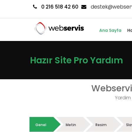
0 216 518 42 60
destek@webserv
Ana Sayfa
Ha
Hazır Site Pro Yardım
Webservi
Yardım a
Genel
Metin
Resim
Sla