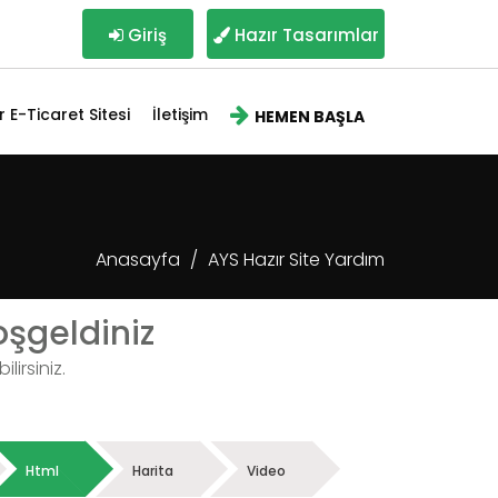
Giriş
Hazır Tasarımlar
r E-Ticaret Sitesi
İletişim
HEMEN BAŞLA
Anasayfa
AYS Hazır Site Yardım
şgeldiniz
lirsiniz.
Html
Harita
Video