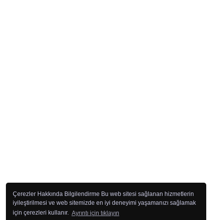
Çerezler Hakkında Bilgilendirme Bu web sitesi sağlanan hizmetlerin
iyileştirilmesi ve web sitemizde en iyi deneyimi yaşamanızı sağlamak
için çerezleri kullanır.
Ayrıntı için tıklayın