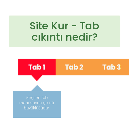
Site Kur - Tab
cıkıntı nedir?
Seçilen tab
menüsünün çıkıntı
büyüklüğüdür