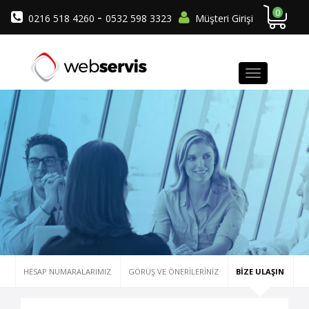
0
-
0216 518 4260
0532 598 3323
Müşteri Girişi
HESAP NUMARALARIMIZ
GÖRÜŞ VE ÖNERILERINIZ
BIZE ULAŞIN