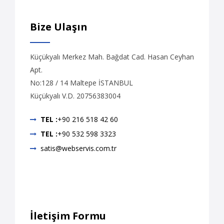
Bize Ulaşın
Küçükyalı Merkez Mah. Bağdat Cad. Hasan Ceyhan
Apt.
No:128 / 14 Maltepe İSTANBUL
Küçükyalı V.D. 20756383004
TEL :
+90 216 518 42 60
TEL :
+90 532 598 3323
satis@webservis.com.tr
İletişim Formu