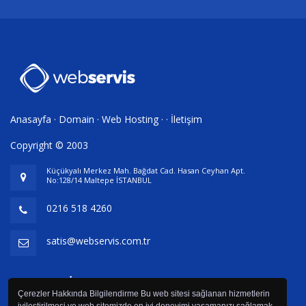
Anasayfa
·
Domain
·
Web Hosting
· ·
İletişim
Copyright © 2003
Küçükyalı Merkez Mah. Bağdat Cad. Hasan Ceyhan Apt.
No:128/14 Maltepe İSTANBUL
0216 518 4260
satis@webservis.com.tr
Webservis İletişim Hizmetleri
Çerezler Hakkında Bilgilendirme Bu web sitesi sağlanan hizmetlerin