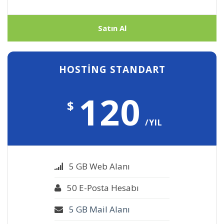
Satın Al
HOSTİNG STANDART
120
$
/YIL
5 GB Web Alanı
50 E-Posta Hesabı
5 GB Mail Alanı