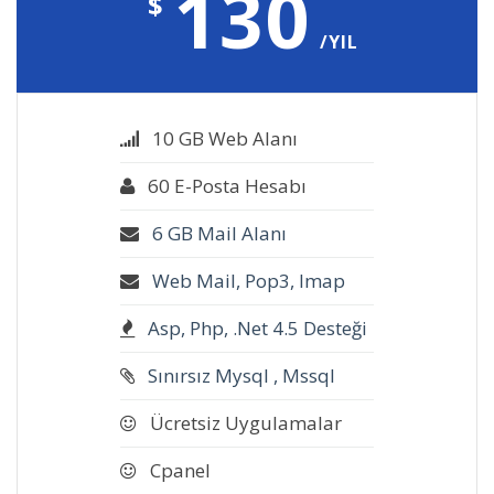
130
$
/YIL
10 GB Web Alanı
60 E-Posta Hesabı
6 GB Mail Alanı
Web Mail, Pop3, Imap
Asp, Php, .Net 4.5 Desteği
Sınırsız Mysql , Mssql
Ücretsiz Uygulamalar
Cpanel