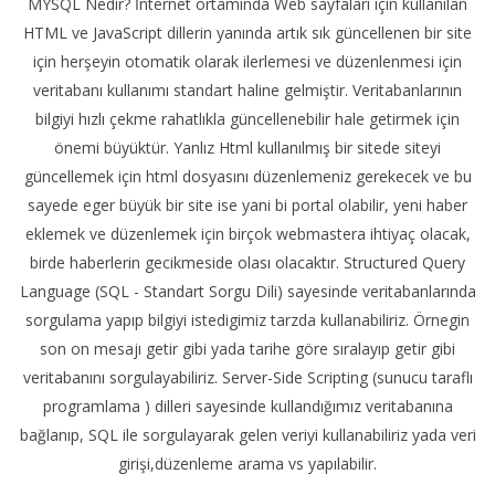
MYSQL Nedir? İnternet ortamında Web sayfaları için kullanılan
HTML ve JavaScript dillerin yanında artık sık güncellenen bir site
için herşeyin otomatik olarak ilerlemesi ve düzenlenmesi için
veritabanı kullanımı standart haline gelmiştir. Veritabanlarının
bilgiyi hızlı çekme rahatlıkla güncellenebilir hale getirmek için
önemi büyüktür. Yanlız Html kullanılmış bir sitede siteyi
güncellemek için html dosyasını düzenlemeniz gerekecek ve bu
sayede eger büyük bir site ise yani bi portal olabilir, yeni haber
eklemek ve düzenlemek için birçok webmastera ihtiyaç olacak,
birde haberlerin gecikmeside olası olacaktır. Structured Query
Language (SQL - Standart Sorgu Dili) sayesinde veritabanlarında
sorgulama yapıp bilgiyi istedigimiz tarzda kullanabiliriz. Örnegin
son on mesajı getir gibi yada tarihe göre sıralayıp getir gibi
veritabanını sorgulayabiliriz. Server-Side Scripting (sunucu taraflı
programlama ) dilleri sayesinde kullandığımız veritabanına
bağlanıp, SQL ile sorgulayarak gelen veriyi kullanabiliriz yada veri
girişi,düzenleme arama vs yapılabilir.