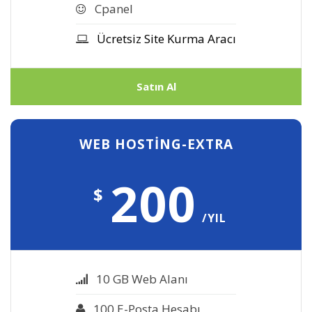
Cpanel
Ücretsiz Site Kurma Aracı
Satın Al
WEB HOSTING-EXTRA
200
$
/YIL
10 GB Web Alanı
100 E-Posta Hesabı