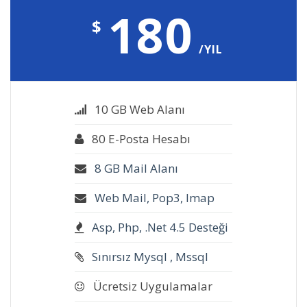
180
$
/YIL
10 GB Web Alanı
80 E-Posta Hesabı
8 GB Mail Alanı
Web Mail, Pop3, Imap
Asp, Php, .Net 4.5 Desteği
Sınırsız Mysql , Mssql
Ücretsiz Uygulamalar