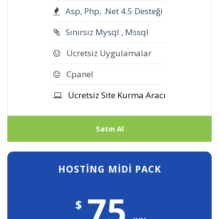
Asp, Php, .Net 4.5 Desteği
Sınırsız Mysql , Mssql
Ücretsiz Uygulamalar
Cpanel
Ücretsiz Site Kurma Aracı
Satın Al
HOSTİNG MİDİ PACK
75
$