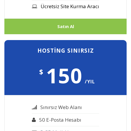
Ücretsiz Site Kurma Aracı
Satın Al
HOSTİNG SINIRSIZ
150
$
/YIL
Sınırsız Web Alanı
50 E-Posta Hesabı