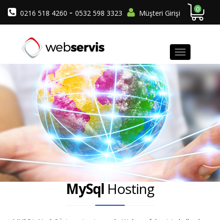
0
-
0216 518 4260
0532 598 3323
Müşteri Girişi
MySql
Hosting