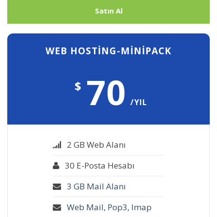
Satın Al
WEB HOSTING-MINIPACK
70
$
/YIL
2 GB Web Alanı
30 E-Posta Hesabı
3 GB Mail Alanı
Web Mail, Pop3, Imap