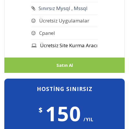
Sınırsız Mysql , Mssql
Ücretsiz Uygulamalar
Cpanel
Ücretsiz Site Kurma Aracı
Satın Al
HOSTİNG SINIRSIZ
150
$
/YIL