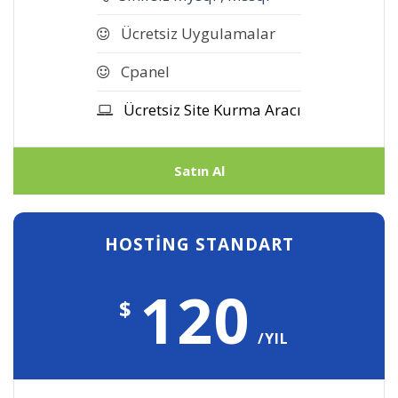
Ücretsiz Uygulamalar
Cpanel
Ücretsiz Site Kurma Aracı
Satın Al
HOSTİNG STANDART
120
$
/YIL