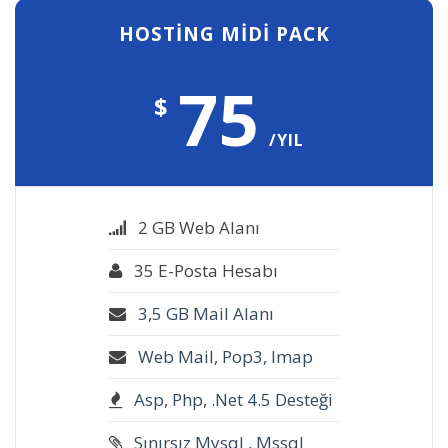
HOSTİNG MİDİ PACK
75
$
/YIL
2 GB Web Alanı
35 E-Posta Hesabı
3,5 GB Mail Alanı
Web Mail, Pop3, Imap
Asp, Php, .Net 4.5 Desteği
Sınırsız Mysql , Mssql