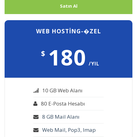
Satın Al
WEB HOSTING-�ZEL
180
$
/YIL
10 GB Web Alanı
80 E-Posta Hesabı
8 GB Mail Alanı
Web Mail, Pop3, Imap