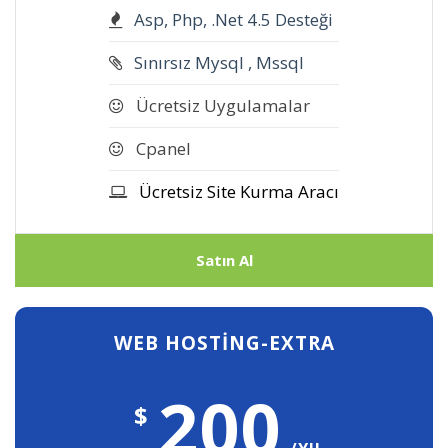
Asp, Php, .Net 4.5 Desteği
Sınırsız Mysql , Mssql
Ücretsiz Uygulamalar
Cpanel
Ücretsiz Site Kurma Aracı
Satın Al
WEB HOSTING-EXTRA
200
$