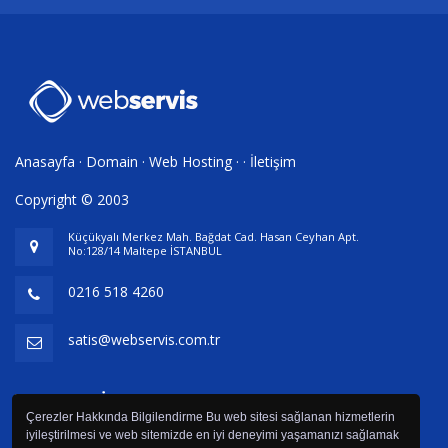
Anasayfa
·
Domain
·
Web Hosting
· ·
İletişim
Copyright © 2003
Küçükyalı Merkez Mah. Bağdat Cad. Hasan Ceyhan Apt.
No:128/14 Maltepe İSTANBUL
0216 518 4260
satis@webservis.com.tr
Webservis İletişim Hizmetleri
Çerezler Hakkında Bilgilendirme Bu web sitesi sağlanan hizmetlerin
iyileştirilmesi ve web sitemizde en iyi deneyimi yaşamanızı sağlamak