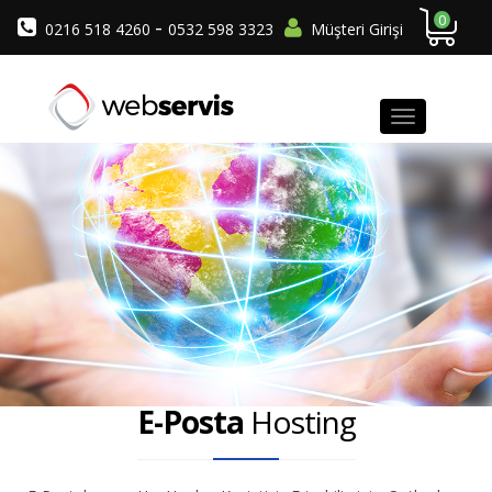
0
-
0216 518 4260
0532 598 3323
Müşteri Girişi
E-Posta
Hosting