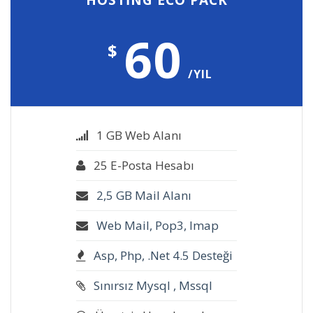
HOSTİNG ECO PACK
60
$
/YIL
1 GB Web Alanı
25 E-Posta Hesabı
2,5 GB Mail Alanı
Web Mail, Pop3, Imap
Asp, Php, .Net 4.5 Desteği
Sınırsız Mysql , Mssql