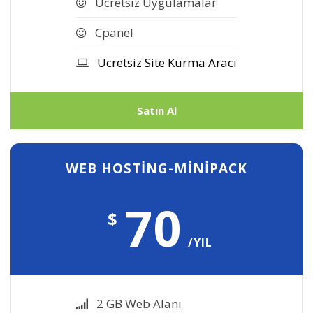
Ücretsiz Uygulamalar
Cpanel
Ücretsiz Site Kurma Aracı
Satın Al
WEB HOSTING-MINIPACK
70
$
/YIL
2 GB Web Alanı