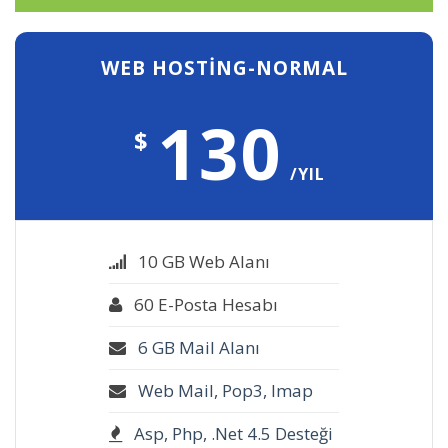
WEB HOSTING-NORMAL
130
$
/YIL
10 GB Web Alanı
60 E-Posta Hesabı
6 GB Mail Alanı
Web Mail, Pop3, Imap
Asp, Php, .Net 4.5 Desteği