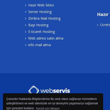
Hazır Web Sitesi
Server Hosting
Hazır
Zimbra Mail Hosting
Ücrets
Bayi Hosting
E-ticaret Hosting
Web adresi satın alma
info mail alma
Çerezler Hakkında Bilgilendirme Bu web sitesi sağlanan hizmetlerin
iyileştirilmesi ve web sitemizde en iyi deneyimi yaşamanızı sağlamak
Anasayfa
·
Domain
·
Web Hosting
· ·
İletişim
için çerezleri kullanır.
Ayrıntı için tıklayın