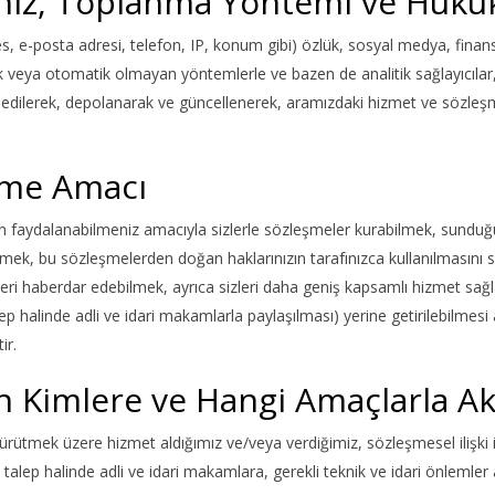
riniz, Toplanma Yöntemi ve Huku
es, e-posta adresi, telefon, IP, konum gibi) özlük, sosyal medya, finans bi
ik veya otomatik olmayan yöntemlerle ve bazen de analitik sağlayıcılar, r
kaydedilerek, depolanarak ve güncellenerek, aramızdaki hizmet ve sözle
enme Amacı
zden faydalanabilmeniz amacıyla sizlerle sözleşmeler kurabilmek, sunduğum
ek, bu sözleşmelerden doğan haklarınızın tarafınızca kullanılmasını sa
ri haberdar edebilmek, ayrıca sizleri daha geniş kapsamlı hizmet sağlay
alep halinde adli ve idari makamlarla paylaşılması) yerine getirilebilm
ir.
in Kimlere ve Hangi Amaçlarla Ak
zi yürütmek üzere hizmet aldığımız ve/veya verdiğimiz, sözleşmesel ilişki 
 talep halinde adli ve idari makamlara, gerekli teknik ve idari önlemler a