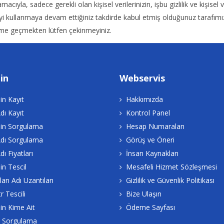
ıyla, sadece gerekli olan kişisel verilerinizin, işbu gizlilik ve kişisel v
lanmaya devam ettiğiniz takdirde kabul etmiş olduğunuz tarafımızca v
şime geçmekten lütfen çekinmeyiniz.
in
Webservis
n Kayıt
Hakkımızda
dı Kayıt
Kontrol Panel
n Sorgulama
Hesap Numaraları
Adı Sorgulama
Görüş ve Öneri
dı Fiyatları
İnsan Kaynakları
n Tescil
Mesafeli Hizmet Sözleşmesi
lan Adı Uzantıları
Gizlilik ve Güvenlik Politikası
r Tescili
Bize Ulaşın
n Kime Ait
Ödeme Sayfası
 Sorgulama