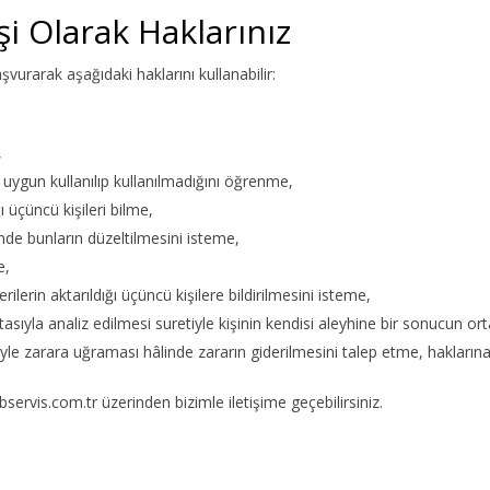
işi Olarak Haklarınız
rarak aşağıdaki haklarını kullanabilir:
,
 uygun kullanılıp kullanılmadığını öğrenme,
ğı üçüncü kişileri bilme,
inde bunların düzeltilmesini isteme,
e,
erilerin aktarıldığı üçüncü kişilere bildirilmesini isteme,
asıyla analiz edilmesi suretiyle kişinin kendisi aleyhine bir sonucun or
iyle zarara uğraması hâlinde zararın giderilmesini talep etme, haklarına 
ervis.com.tr üzerinden bizimle iletişime geçebilirsiniz.