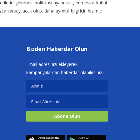
erilerin işlenmesi politikası uyarınca işlenmesini, kabul
arsayılacak olup, daha ayrıntılı bilgi için bizimle
Bizden Haberdar Olun
Email adresinizi ekleyerek
kampanyalardan haberdar olabilirsiniz.
Abone Olun