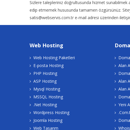
Sizlere talepleriniz doğrultusunda hizmet sunabilmek amac
edip etmemek hususunda tamamen özgürsünüz. Siteyi kul
satis@webservis.com.tr e-mail adresi üzerinden ileti
Web Hosting
Doma
Web Hosting Paketleri
Domai
E-posta Hosting
Alan A
PHP Hosting
Domai
ASP Hosting
Alan 
Mysql Hosting
Alan A
MSSQL Hosting
Domai
.Net Hosting
Yeni A
Wordpress Hosting
.Com.t
Joomla Hosting
Domai
Web Tasarım
Whois