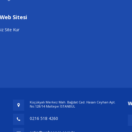
 Web Sitesi
iz Site Kur
Küçükyalı Merkez Mah. Bağdat Cad. Hasan Ceyhan Apt.
W
No:128/14 Maltepe İSTANBUL
0216 518 4260