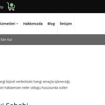
0
işi
Hizmetleri
Hakkımızda
Blog
İletişim
Site Kur
angi kişisel verilerinizin hangi amaçla işleneceği,
şkin haklarınızın neler olduğu hususunda sizleri