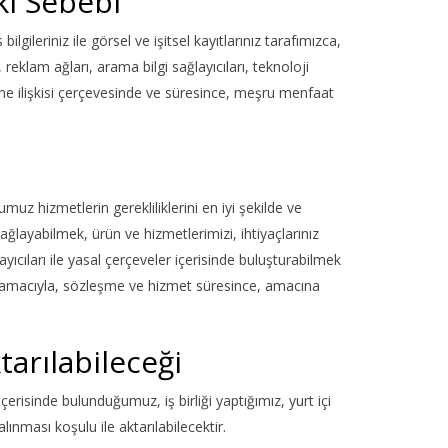
ki Sebebi
lgileriniz ile görsel ve işitsel kayıtlarınız tarafımızca,
eklam ağları, arama bilgi sağlayıcıları, teknoloji
şme ilişkisi çerçevesinde ve süresince, meşru menfaat
uz hizmetlerin gerekliliklerini en iyi şekilde ve
ğlayabilmek, ürün ve hizmetlerimizi, ihtiyaçlarınız
ıcıları ile yasal çerçeveler içerisinde buluşturabilmek
esi amacıyla, sözleşme ve hizmet süresince, amacına
tarılabileceği
içerisinde bulunduğumuz, iş birliği yaptığımız, yurt içi
lınması koşulu ile aktarılabilecektir.