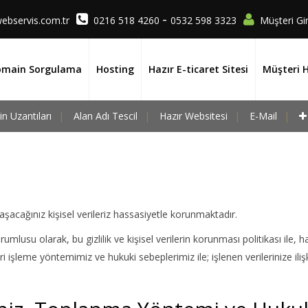
-
ebservis.com.tr
0216 518 4260
0532 598 3323
Müşteri Gir
main Sorgulama
Hosting
Hazır E-ticaret Sitesi
Müşteri 
n Uzantıları
Alan Adı Tescil
Hazır Websitesi
E-Mail
aşacağınız kişisel verileriz hassasiyetle korunmaktadır.
umlusu olarak, bu gizlilik ve kişisel verilerin korunması politikası ile, h
eri işleme yöntemimiz ve hukuki sebeplerimiz ile; işlenen verilerinize ili