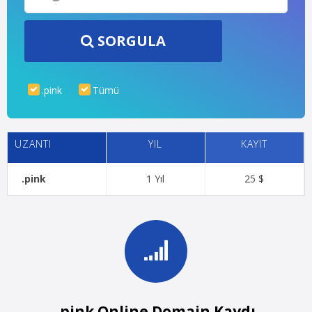
SORGULA
.pink
Tümü
UZANTI
YIL
KAYIT
.pink
1 Yıl
25 $
.pink Online Domain Kaydı