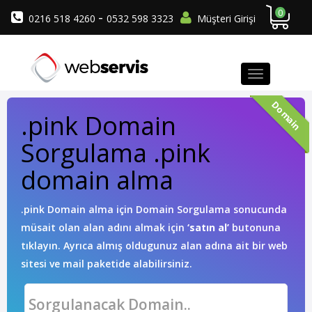
0
-
0216 518 4260
0532 598 3323
Müşteri Girişi
Domain
.pink Domain
Sorgulama .pink
domain alma
.pink Domain alma için Domain Sorgulama sonucunda
müsait olan alan adını almak için
‘satın al’
butonuna
tıklayın. Ayrıca almış oldugunuz alan adına ait bir web
sitesi ve mail paketide alabilirsiniz.