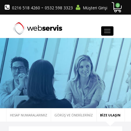
0
-
0216 518 4260
0532 598 3323
Müşteri Girişi
HESAP NUMARALARIMIZ
GÖRÜŞ VE ÖNERILERINIZ
BIZE ULAŞIN