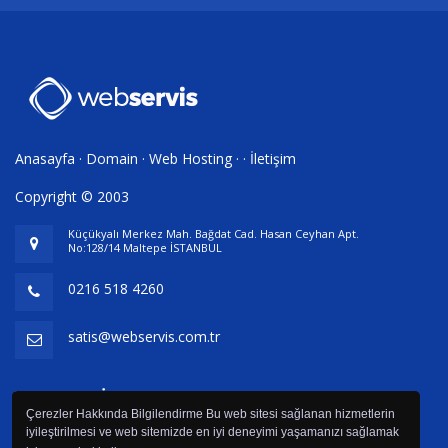
Anasayfa
·
Domain
·
Web Hosting
· ·
İletişim
Copyright © 2003
Küçükyalı Merkez Mah. Bağdat Cad. Hasan Ceyhan Apt.
No:128/14 Maltepe İSTANBUL
0216 518 4260
satis@webservis.com.tr
Webservis İletişim Hizmetleri
Çerezler Hakkında Bilgilendirme Bu web sitesi sağlanan hizmetlerin
iyileştirilmesi ve web sitemizde en iyi deneyimi yaşamanızı sağlamak